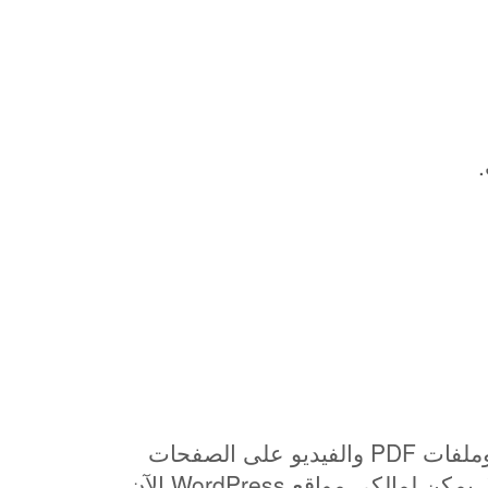
يستخدم SafeGuard WordPress مكون WordPress الإضافي لعرض الصور المحمية بالنسخ وملفات PDF والفيديو على الصفحات
والمنشورات التي لا تتطلب أي معاملة خاصة بخلاف متطلبات الزائر لاستخدام ArtisBrowser *. يمكن لمالكي مواقع WordPress الآن