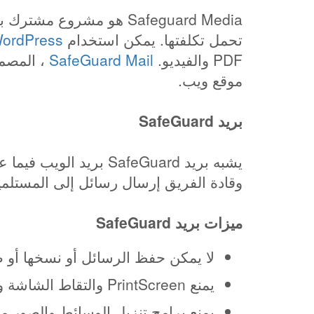
تحمل تكلفتها. يمكن استخدام
ordPress
PDF والفيديو.
SafeGuard Mail
، المصمم
موقع ويب.
بريد SafeGuard
يشبه بريد SafeGuard 
وقادة الفريق إرسال رسائل إلى المستلمي
ميزات بريد SafeGuard
لا يمكن حفظ الرسائل أو نسخها أو ط
يمنع PrintScreen والتقاط الشاشة وتسجيل الشاشة.
يمنع برامج تنزيل الوسائط والصور 