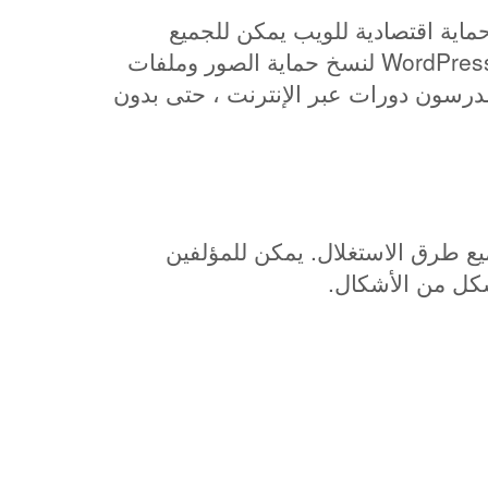
روع مشترك بين VinnPro Web Solutions و ArtistScope لتوفير حماية اقتصادية للويب يمكن للجميع
بواسطة أي موقع ويب يقوم بتشغيل WordPress لنسخ حماية الصور وملفات
مدرسون دورات عبر الإنترنت ، حتى بدون
من جميع طرق الاستغلال. يمكن للمؤلفين
شكل من الأشكال.