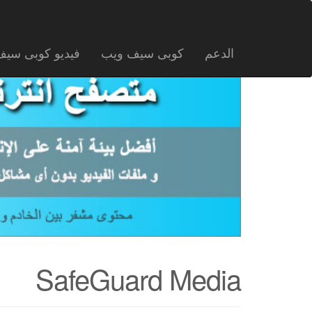
الدعم
كوبى سيف ويب
فيديو كوبى سي
SafeGuard Media