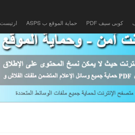
ف
كوبى سيف PDF
حماية الموقع ب ASPS
ارتيست 