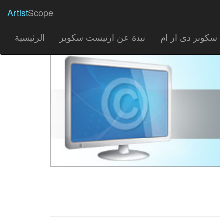
Artist
Scope
سكوبر دى ار ام
نبذة عن ارتيست سكوبر
الرئيسية